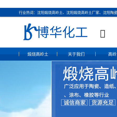
行业热词：沈阳煅烧高岭土、沈阳煅烧高岭土厂家、沈阳陶

煅烧高岭土
关于我们
高岭