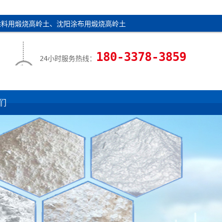
涂料用煅烧高岭土、沈阳涂布用煅烧高岭土
高岭土
|
联系我们
180-3378-3859
24小时服务热线：
们