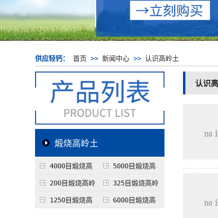
供应轻钙：
首页
>>
新闻中心
>>
认识高岭土
认识
煅烧高岭土
4000目煅烧高
5000目煅烧高
岭土
岭土
200目煅烧高岭
325目煅烧高岭
土
土
1250目煅烧高
6000目煅烧高
岭土
岭土